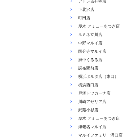
アトレ吉祥寺店
下北沢店
町田店
厚木 アミューあつぎ店
ルミネ立川店
中野マルイ店
国分寺マルイ店
府中くるる店
調布駅前店
横浜ポルタ店（東口）
横浜西口店
戸塚トツカーナ店
川崎アゼリア店
武蔵小杉店
厚木 アミューあつぎ店
海老名マルイ店
マルイファミリー溝口店