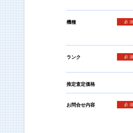
機種
必
ランク
必
推定査定価格
お問合せ内容
必