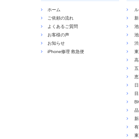
ホーム
ル
ご依頼の流れ
新
よくあるご質問
池
お客様の声
池
お知らせ
渋
iPhone修理 救急便
東
高
五
恵
日
目
B
品
新
有
東