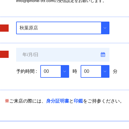
info@iphone-99.comの受信設定をお願いします。
須
須
予約時間 :
時
分
※
ご来店の際には、
身分証明書
と
印鑑
をご持参ください。