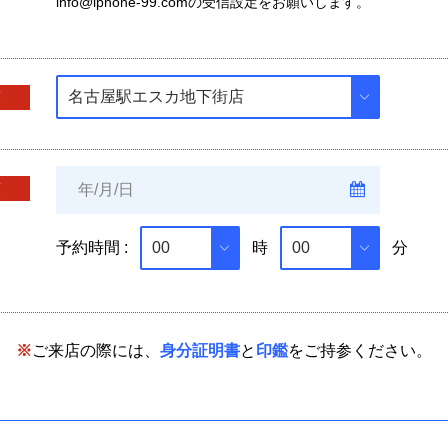
info@iphone-99.comの受信設定をお願いします。
須
須
予約時間 :
時
分
※
ご来店の際には、
身分証明書
と
印鑑
をご持参ください。