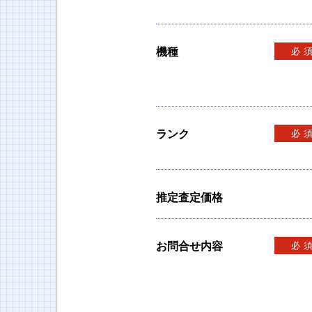
機種
必
ランク
必
推定査定価格
お問合せ内容
必