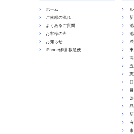
ホーム
ル
ご依頼の流れ
新
よくあるご質問
池
お客様の声
池
お知らせ
渋
iPhone修理 救急便
東
高
五
恵
日
目
B
品
新
有
東