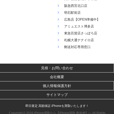
阪急西宮北口店
明石駅前店
広島店【OPEN準備中】
アミュエスト博多店
東急百貨店さっぽろ店
札幌大通ナナイロ店
郵送対応専用窓口
見積・お問い合わせ
会社概要
個人情報保護方針
サイトマップ
即日査定 高額保証 iPhoneを買取いたします！
Copyright © 2026 iPhone買取なら【iPhone買取 救急便】へ All Rights