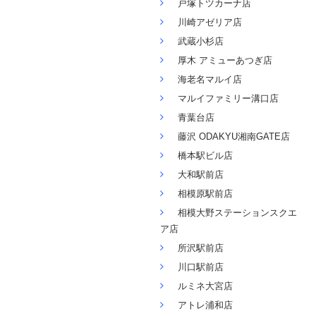
戸塚トツカーナ店
川崎アゼリア店
武蔵小杉店
厚木 アミューあつぎ店
海老名マルイ店
マルイファミリー溝口店
青葉台店
藤沢 ODAKYU湘南GATE店
橋本駅ビル店
大和駅前店
相模原駅前店
相模大野ステーションスクエ
ア店
所沢駅前店
川口駅前店
ルミネ大宮店
アトレ浦和店